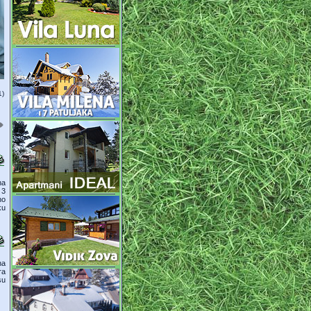
5)
na
 3
no
ku
na
ra
su