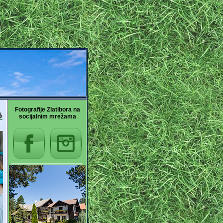
Fotografije Zlatibora na
socijalnim mrežama