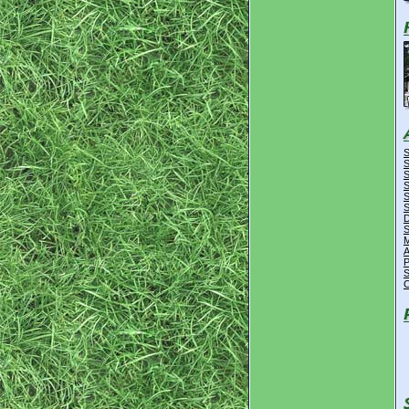
S
S
S
S
S
S
D
S
M
A
P
S
C