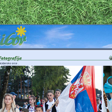
icidersko srce
.