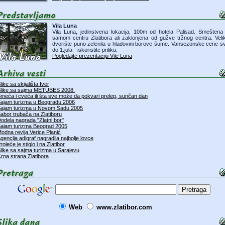
Vila Luna
Vila Luna, jedinstvena lokacija, 100m od hotela Palisad. Smeštena
samom centru Zlatibora ali zaklonjena od gužve tržnog centra. Veli
dvorište puno zelenila u hladovini borove šume. Vansezonske cene s
do 1.jula - iskoristite priliku.
Pogledajte prezentaciju Vile Luna
like sa skijališta Iver
like sa sajma METUBES 2008.
meća i cveća ili šta sve može da pokvari prelep, sunčan dan
ajam turizma u Beogradu 2006
ajam turizma u Novom Sadu 2005
abor trubača na Zlatiboru
odela nagrada "Zlatni bor"
ajam turizma Beograd 2005
odna revija Verice Planić
gencija adigraf nagradila najbolje lovce
roleće je stiglo i na Zlatibor
like sa sajma turizma u Sarajevu
rna strana Zlatibora
Web
www.zlatibor.com