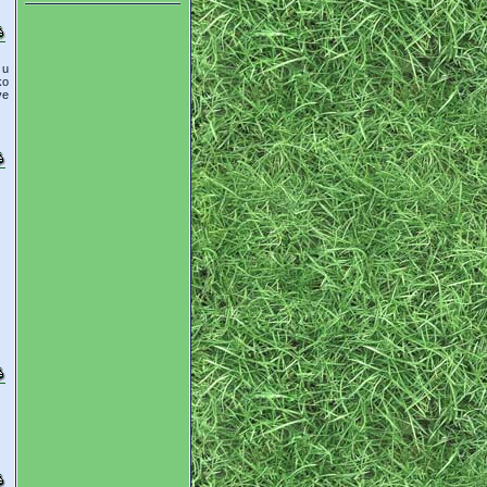
 u
ko
ve