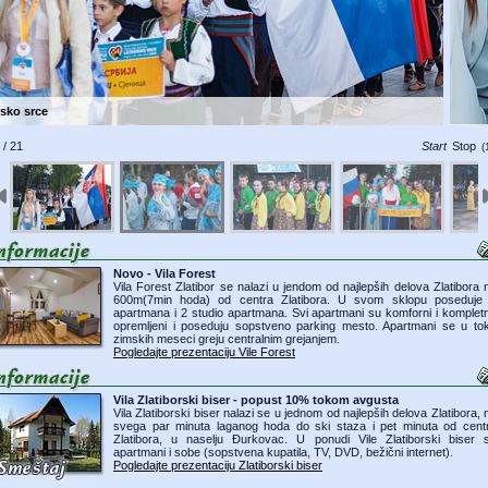
Licidersko srce
 / 21
Start
Stop
(
Novo - Vila Forest
Vila Forest Zlatibor se nalazi u jendom od najlepših delova Zlatibora 
600m(7min hoda) od centra Zlatibora. U svom sklopu poseduje
apartmana i 2 studio apartmana. Svi apartmani su komforni i komplet
opremljeni i poseduju sopstveno parking mesto. Apartmani se u to
zimskih meseci greju centralnim grejanjem.
Pogledajte prezentaciju Vile Forest
Vila Zlatiborski biser - popust 10% tokom avgusta
Vila Zlatiborski biser nalazi se u jednom od najlepših delova Zlatibora, 
svega par minuta laganog hoda do ski staza i pet minuta od cent
Zlatibora, u naselju Đurkovac. U ponudi Vile Zlatiborski biser 
apartmani i sobe (sopstvena kupatila, TV, DVD, bežični internet).
Pogledajte prezentaciju Zlatiborski biser