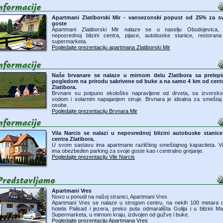
Apartmani Zlatiborski Mir - vansezonski popust od 25% za s
goste
Apartmani Zlatiborski Mir nalaze se u naselju Obudojevica,
neposrednoj blizini centra, pijace, autobuske stanice, restorana
supermarketa.
Pogledajte prezentaciju apartmana Zlatiborski Mir
Naše brvanare se nalaze u mirnom delu Zlatibora sa prelep
pogledom na prirodu sakrivene od buke a na samo 4 km od cent
Zlatibora.
Brvnare su potpuno ekološke napravljene od drveta, sa izvorsk
vodom i solarnim napajanjem struje. Brvnara je idealna za smeštaj
osobe.
Pogledajte prezentaciju Brvnara Mir
Vila Narcis se nalazi u neposrednoj blizini autobuske stanice
centra Zlatibora.
U svom sastavu ima apartmane različitog smeštajnog kapaciteta. Vi
ima obezbeđen parking za svoje goste kao i centralno grejanje.
Pogledajte prezentaciju Vile Narcis
Apartmani Vres
Novo u ponudi na našoj stranici, Apartmani Vres
Apartmani Vres se nalaze u strogom centru, na nekih 100 metara 
hotela Palisad i jezera, preko puta odmarališta Golija i u blizini Ma
Supermarketa, u mirnom kraju, izdvojen od gužve i buke.
Pogledajte prezentaciju Apartmana Vres