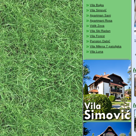
Vila Bajka
Vila Simović
Apartman Sani
Apartmani Rosa
Vidik Zova
Vila Ski Radan
Vila Forest
2
Pansion Dabić
Vila Milena 7 patuljaka
Vila Luna