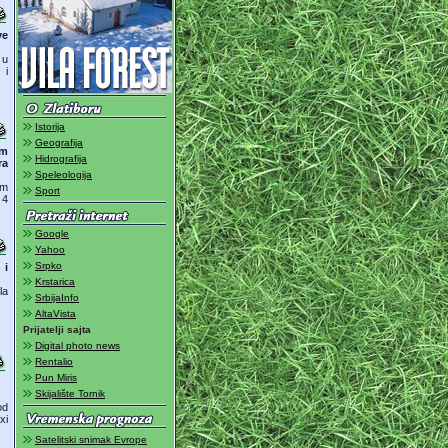
ve
 u
 i
Istorija
Geografija
im
Hidrografija
ra
Speleologija
om
Sport
 4
Google
Yahoo
Srpko
 i
Krstarica
la
SrbijaInfo
AltaVista
Prijatelji sajta
Digital photo news
Rentalio
Pun Miris
Skijalište Tornik
od
xi
Satelitski snimak Evrope